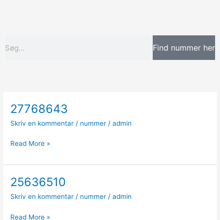
Gå
til
indholdet
Søg
Find nummer her
27768643
27768643
Skriv en kommentar
/
nummer
/
admin
Read More »
25636510
25636510
Skriv en kommentar
/
nummer
/
admin
Read More »