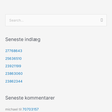
S
ø
g
Seneste indlæg
e
f
27768643
t
25636510
e
23921199
r
23863060
:
23862344
Seneste kommentarer
michael
til
70703157