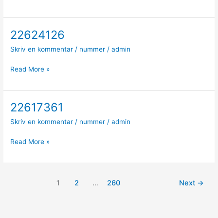
22624126
22624126
Skriv en kommentar
/
nummer
/
admin
Read More »
22617361
22617361
Skriv en kommentar
/
nummer
/
admin
Read More »
1
2
…
260
Next
→