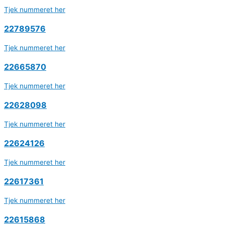
Tjek nummeret her
22789576
Tjek nummeret her
22665870
Tjek nummeret her
22628098
Tjek nummeret her
22624126
Tjek nummeret her
22617361
Tjek nummeret her
22615868