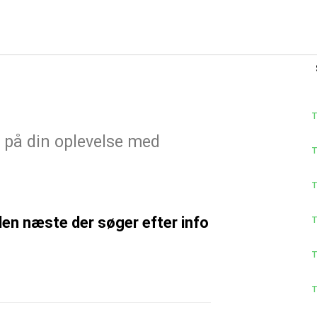
T
 på din oplevelse med
T
T
n næste der søger efter info
T
T
T