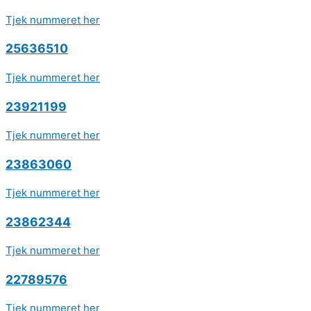
Tjek nummeret her
25636510
Tjek nummeret her
23921199
Tjek nummeret her
23863060
Tjek nummeret her
23862344
Tjek nummeret her
22789576
Tjek nummeret her