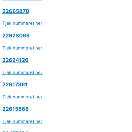
22665870
Tjek nummeret her
22628098
Tjek nummeret her
22624126
Tjek nummeret her
22617361
Tjek nummeret her
22615868
Tjek nummeret her