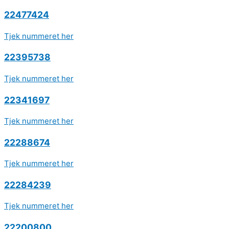
22477424
Tjek nummeret her
22395738
Tjek nummeret her
22341697
Tjek nummeret her
22288674
Tjek nummeret her
22284239
Tjek nummeret her
22200800