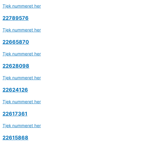
Tjek nummeret her
22789576
Tjek nummeret her
22665870
Tjek nummeret her
22628098
Tjek nummeret her
22624126
Tjek nummeret her
22617361
Tjek nummeret her
22615868