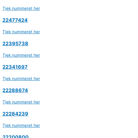
Tjek nummeret her
22477424
Tjek nummeret her
22395738
Tjek nummeret her
22341697
Tjek nummeret her
22288674
Tjek nummeret her
22284239
Tjek nummeret her
22200800