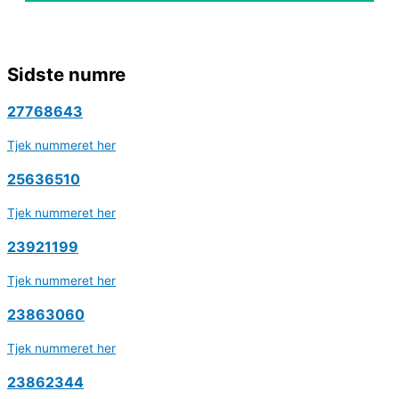
Sidste numre
27768643
Tjek nummeret her
25636510
Tjek nummeret her
23921199
Tjek nummeret her
23863060
Tjek nummeret her
23862344