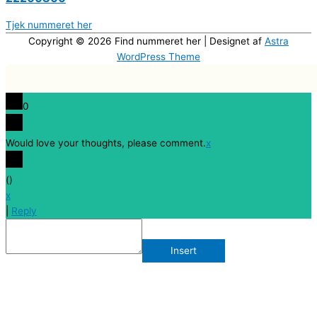
Tjek nummeret her
Copyright © 2026
Find nummeret her
| Designet af
Astra
WordPress Theme
0
Would love your thoughts, please comment.
x
(
)
x
|
Reply
Insert