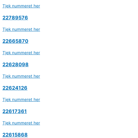
Tjek nummeret her
22789576
Tjek nummeret her
22665870
Tjek nummeret her
22628098
Tjek nummeret her
22624126
Tjek nummeret her
22617361
Tjek nummeret her
22615868