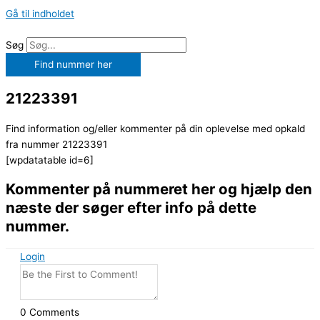
Gå til indholdet
Søg
Find nummer her
21223391
Find information og/eller kommenter på din oplevelse med opkald
fra nummer 21223391
[wpdatatable id=6]
Kommenter på nummeret her og hjælp den
næste der søger efter info på dette
nummer.
Login
0
Comments