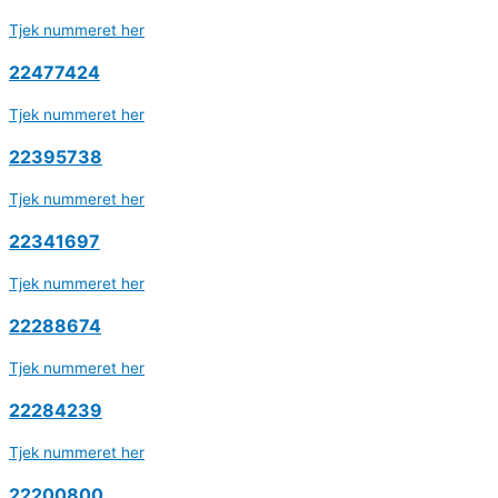
Tjek nummeret her
22477424
Tjek nummeret her
22395738
Tjek nummeret her
22341697
Tjek nummeret her
22288674
Tjek nummeret her
22284239
Tjek nummeret her
22200800