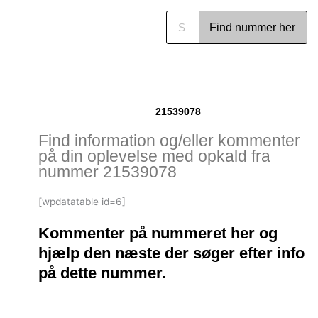
Gå
Søg
til
Find nummer her
indholdet
21539078
Find information og/eller kommenter
på din oplevelse med opkald fra
nummer 21539078
[wpdatatable id=6]
Kommenter på nummeret her og
hjælp den næste der søger efter info
på dette nummer.