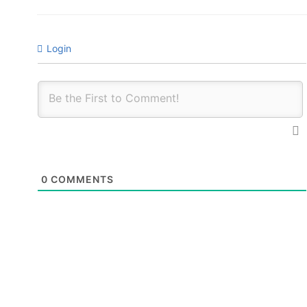
Login
0
COMMENTS