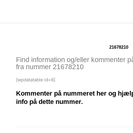
Gå
til
indholdet
21678210
Find information og/eller kommenter p
fra nummer 21678210
[wpdatatable id=6]
Kommenter på nummeret her og hjælp 
info på dette nummer.