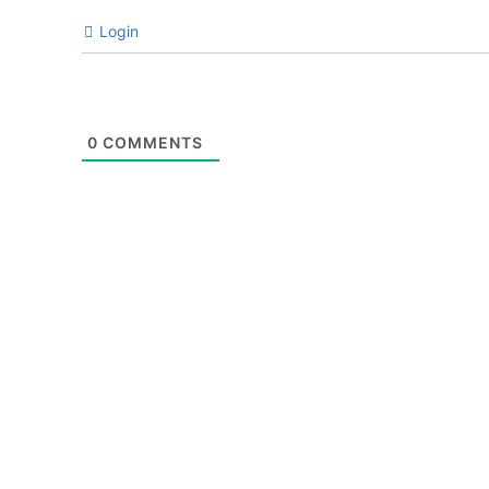
Login
0
COMMENTS