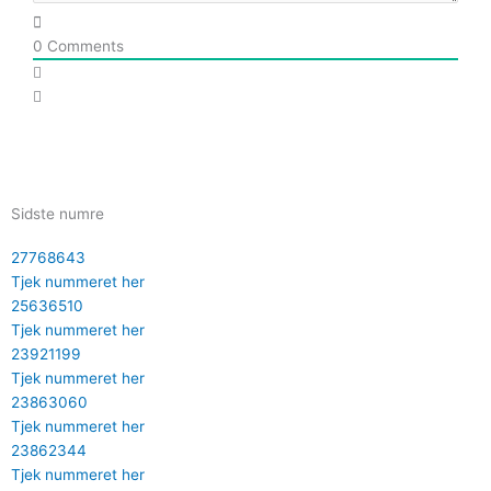
0
Comments
Sidste numre
27768643
Tjek nummeret her
25636510
Tjek nummeret her
23921199
Tjek nummeret her
23863060
Tjek nummeret her
23862344
Tjek nummeret her