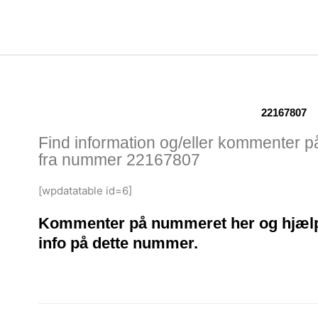
Gå
til
indholdet
22167807
Find information og/eller kommenter p
fra nummer 22167807
[wpdatatable id=6]
Kommenter på nummeret her og hjælp 
info på dette nummer.