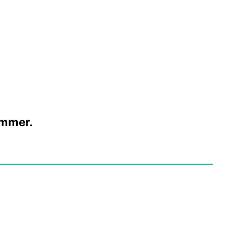
ummer.