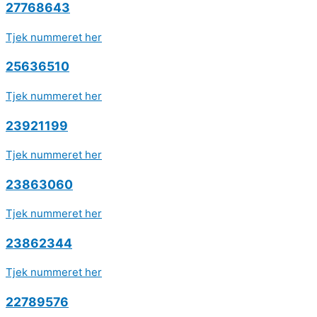
27768643
Tjek nummeret her
25636510
Tjek nummeret her
23921199
Tjek nummeret her
23863060
Tjek nummeret her
23862344
Tjek nummeret her
22789576