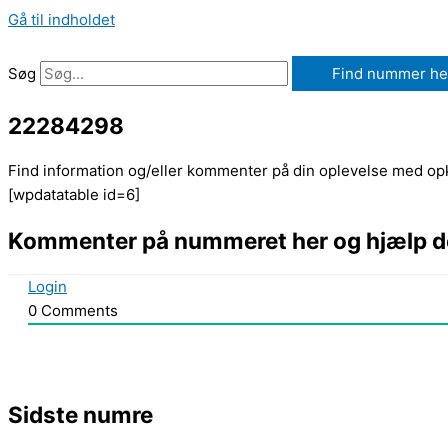
Gå til indholdet
Søg
Find nummer he
22284298
Find information og/eller kommenter på din oplevelse med o
[wpdatatable id=6]
Kommenter på nummeret her og hjælp de
Login
0
Comments
Sidste numre