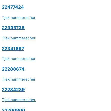
22477424
Tjek nummeret her
22395738
Tjek nummeret her
22341697
Tjek nummeret her
22288674
Tjek nummeret her
22284239
Tjek nummeret her
22200800