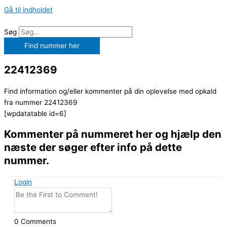
Gå til indholdet
Søg
Find nummer her
22412369
Find information og/eller kommenter på din oplevelse med opkald
fra nummer 22412369
[wpdatatable id=6]
Kommenter på nummeret her og hjælp den
næste der søger efter info på dette
nummer.
Login
0
Comments