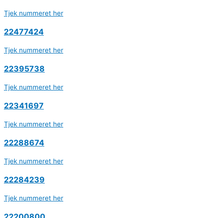
Tjek nummeret her
22477424
Tjek nummeret her
22395738
Tjek nummeret her
22341697
Tjek nummeret her
22288674
Tjek nummeret her
22284239
Tjek nummeret her
22200800