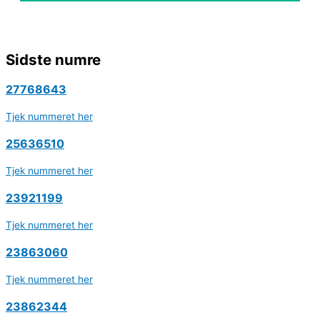
Sidste numre
27768643
Tjek nummeret her
25636510
Tjek nummeret her
23921199
Tjek nummeret her
23863060
Tjek nummeret her
23862344