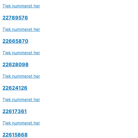
Tjek nummeret her
22789576
Tjek nummeret her
22665870
Tjek nummeret her
22628098
Tjek nummeret her
22624126
Tjek nummeret her
22617361
Tjek nummeret her
22615868