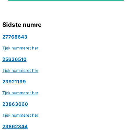
Sidste numre
27768643
Tjek nummeret her
25636510
Tjek nummeret her
23921199
Tjek nummeret her
23863060
Tjek nummeret her
23862344