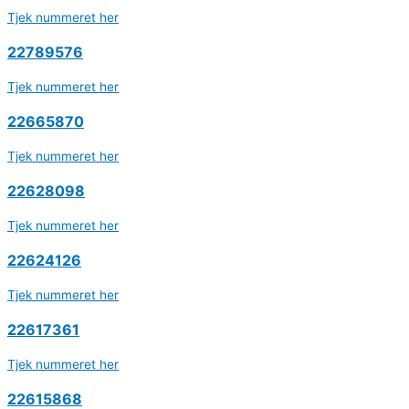
Tjek nummeret her
22789576
Tjek nummeret her
22665870
Tjek nummeret her
22628098
Tjek nummeret her
22624126
Tjek nummeret her
22617361
Tjek nummeret her
22615868