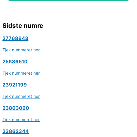
Sidste numre
27768643
Tjek nummeret her
25636510
Tjek nummeret her
23921199
Tjek nummeret her
23863060
Tjek nummeret her
23862344