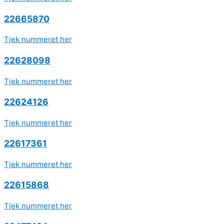
22665870
Tjek nummeret her
22628098
Tjek nummeret her
22624126
Tjek nummeret her
22617361
Tjek nummeret her
22615868
Tjek nummeret her