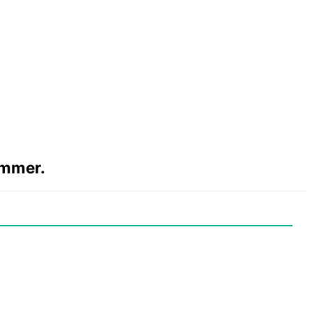
ummer.