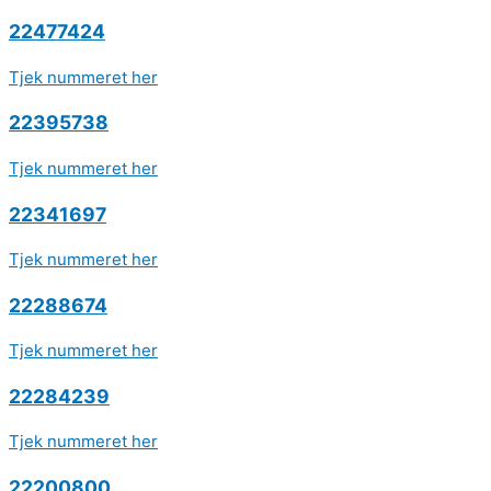
22477424
Tjek nummeret her
22395738
Tjek nummeret her
22341697
Tjek nummeret her
22288674
Tjek nummeret her
22284239
Tjek nummeret her
22200800