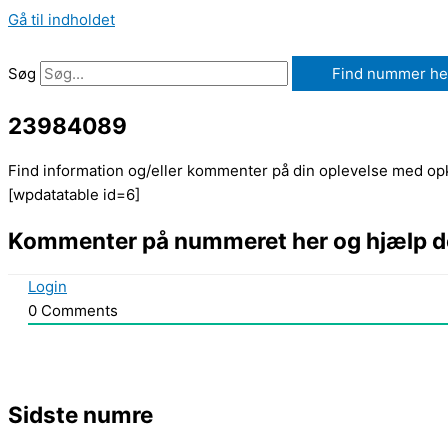
Gå til indholdet
Søg
Find nummer he
23984089
Find information og/eller kommenter på din oplevelse med 
[wpdatatable id=6]
Kommenter på nummeret her og hjælp de
Login
0
Comments
Sidste numre