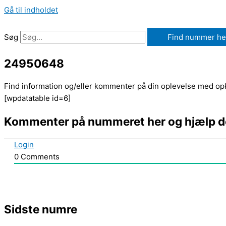
Gå til indholdet
Søg
Find nummer he
24950648
Find information og/eller kommenter på din oplevelse med 
[wpdatatable id=6]
Kommenter på nummeret her og hjælp de
Login
0
Comments
Sidste numre