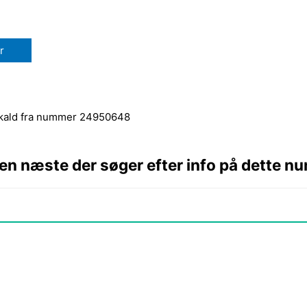
r
opkald fra nummer 24950648
n næste der søger efter info på dette n