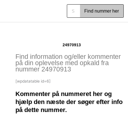
Gå
Søg
til
Find nummer her
indholdet
24970913
Find information og/eller kommenter
på din oplevelse med opkald fra
nummer 24970913
[wpdatatable id=6]
Kommenter på nummeret her og
hjælp den næste der søger efter info
på dette nummer.