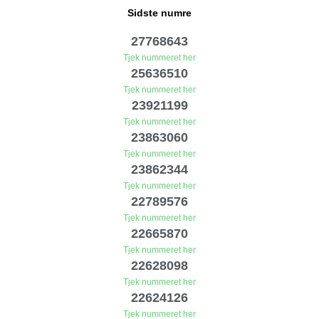
Sidste numre
27768643
Tjek nummeret her
25636510
Tjek nummeret her
23921199
Tjek nummeret her
23863060
Tjek nummeret her
23862344
Tjek nummeret her
22789576
Tjek nummeret her
22665870
Tjek nummeret her
22628098
Tjek nummeret her
22624126
Tjek nummeret her