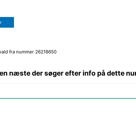
r
pkald fra nummer 26218650
n næste der søger efter info på dette n