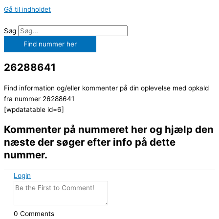
Gå til indholdet
Søg
Find nummer her
26288641
Find information og/eller kommenter på din oplevelse med opkald
fra nummer 26288641
[wpdatatable id=6]
Kommenter på nummeret her og hjælp den
næste der søger efter info på dette
nummer.
Login
0
Comments