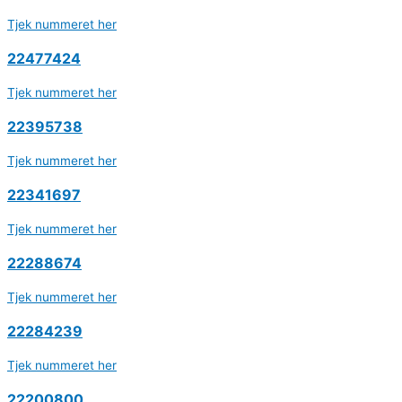
Tjek nummeret her
22477424
Tjek nummeret her
22395738
Tjek nummeret her
22341697
Tjek nummeret her
22288674
Tjek nummeret her
22284239
Tjek nummeret her
22200800