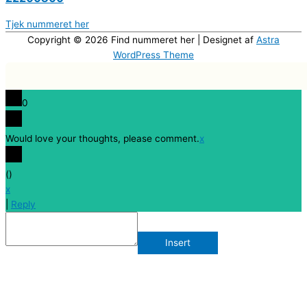
Tjek nummeret her
Copyright © 2026
Find nummeret her
| Designet af
Astra
WordPress Theme
0
Would love your thoughts, please comment.
x
(
)
x
|
Reply
Insert