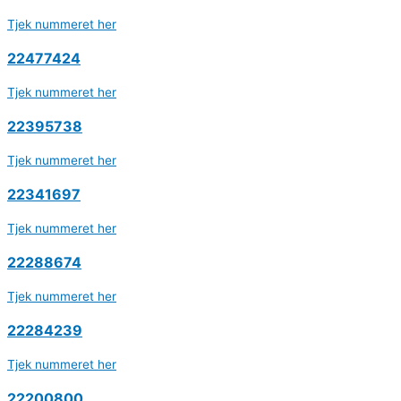
Tjek nummeret her
22477424
Tjek nummeret her
22395738
Tjek nummeret her
22341697
Tjek nummeret her
22288674
Tjek nummeret her
22284239
Tjek nummeret her
22200800