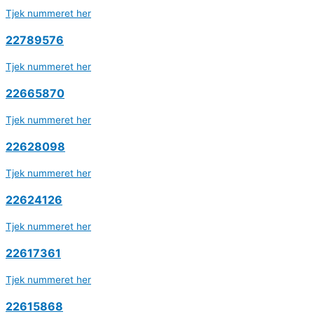
Tjek nummeret her
22789576
Tjek nummeret her
22665870
Tjek nummeret her
22628098
Tjek nummeret her
22624126
Tjek nummeret her
22617361
Tjek nummeret her
22615868