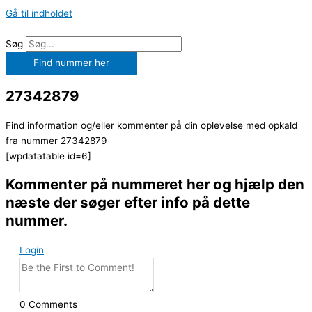
Gå til indholdet
Søg
Find nummer her
27342879
Find information og/eller kommenter på din oplevelse med opkald
fra nummer 27342879
[wpdatatable id=6]
Kommenter på nummeret her og hjælp den
næste der søger efter info på dette
nummer.
Login
0
Comments