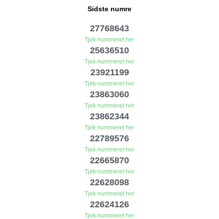
Sidste numre
27768643
Tjek nummeret her
25636510
Tjek nummeret her
23921199
Tjek nummeret her
23863060
Tjek nummeret her
23862344
Tjek nummeret her
22789576
Tjek nummeret her
22665870
Tjek nummeret her
22628098
Tjek nummeret her
22624126
Tjek nummeret her