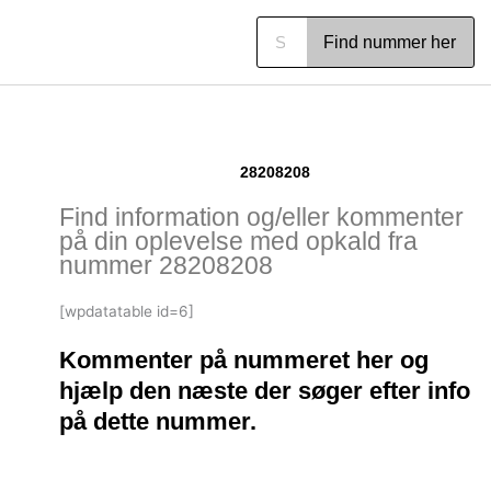
Gå
Søg
til
Find nummer her
indholdet
28208208
Find information og/eller kommenter
på din oplevelse med opkald fra
nummer 28208208
[wpdatatable id=6]
Kommenter på nummeret her og
hjælp den næste der søger efter info
på dette nummer.