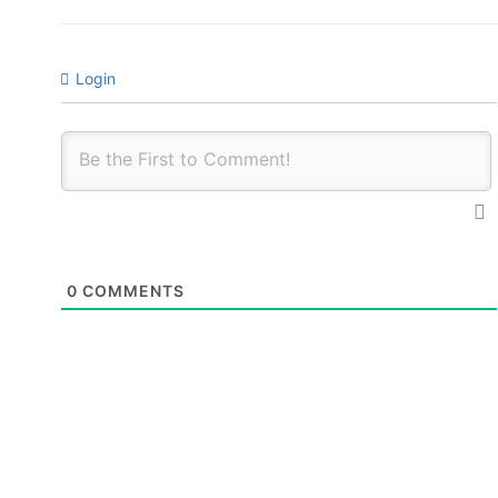
Login
0
COMMENTS