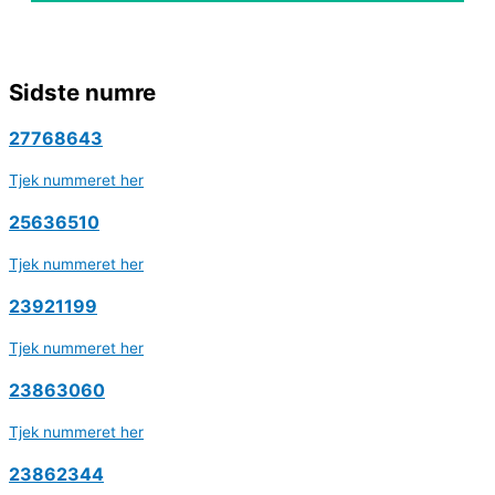
Sidste numre
27768643
Tjek nummeret her
25636510
Tjek nummeret her
23921199
Tjek nummeret her
23863060
Tjek nummeret her
23862344