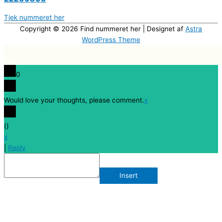
Tjek nummeret her
Copyright © 2026
Find nummeret her
| Designet af
Astra
WordPress Theme
0
Would love your thoughts, please comment.
x
(
)
x
|
Reply
Insert