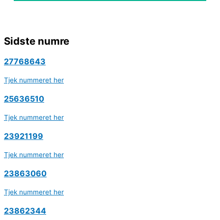
Sidste numre
27768643
Tjek nummeret her
25636510
Tjek nummeret her
23921199
Tjek nummeret her
23863060
Tjek nummeret her
23862344