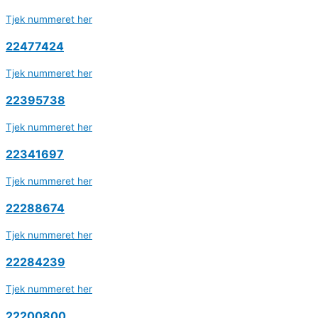
Tjek nummeret her
22477424
Tjek nummeret her
22395738
Tjek nummeret her
22341697
Tjek nummeret her
22288674
Tjek nummeret her
22284239
Tjek nummeret her
22200800