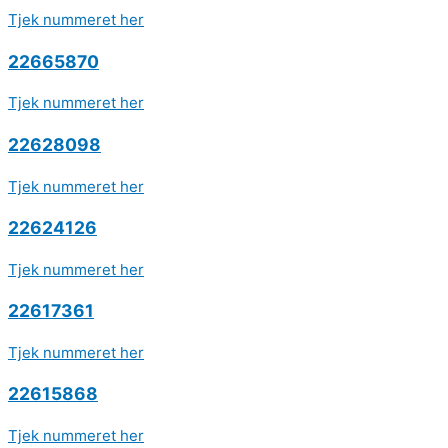
Tjek nummeret her
22665870
Tjek nummeret her
22628098
Tjek nummeret her
22624126
Tjek nummeret her
22617361
Tjek nummeret her
22615868
Tjek nummeret her