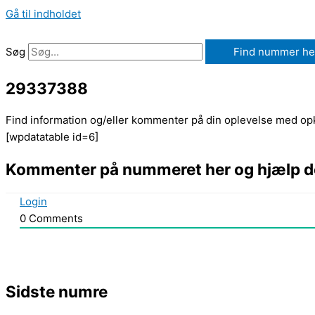
Gå til indholdet
Søg
Find nummer he
29337388
Find information og/eller kommenter på din oplevelse med 
[wpdatatable id=6]
Kommenter på nummeret her og hjælp de
Login
0
Comments
Sidste numre