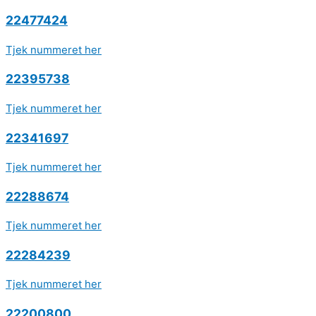
22477424
Tjek nummeret her
22395738
Tjek nummeret her
22341697
Tjek nummeret her
22288674
Tjek nummeret her
22284239
Tjek nummeret her
22200800