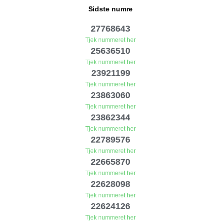
Sidste numre
27768643
Tjek nummeret her
25636510
Tjek nummeret her
23921199
Tjek nummeret her
23863060
Tjek nummeret her
23862344
Tjek nummeret her
22789576
Tjek nummeret her
22665870
Tjek nummeret her
22628098
Tjek nummeret her
22624126
Tjek nummeret her