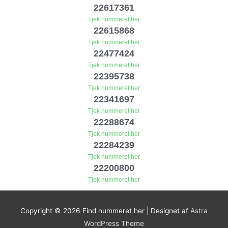
22617361
Tjek nummeret her
22615868
Tjek nummeret her
22477424
Tjek nummeret her
22395738
Tjek nummeret her
22341697
Tjek nummeret her
22288674
Tjek nummeret her
22284239
Tjek nummeret her
22200800
Tjek nummeret her
Copyright © 2026
Find nummeret her
| Designet af
Astra
WordPress Theme