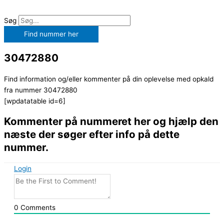
Gå
til
Søg
indholdet
Find nummer her
30472880
Find information og/eller kommenter på din oplevelse med opkald
fra nummer 30472880
[wpdatatable id=6]
Kommenter på nummeret her og hjælp den
næste der søger efter info på dette
nummer.
Login
0
Comments