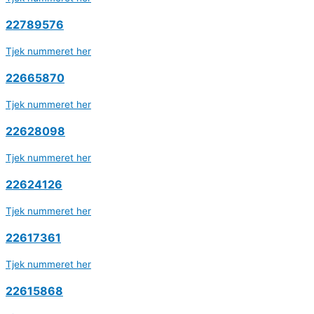
22789576
Tjek nummeret her
22665870
Tjek nummeret her
22628098
Tjek nummeret her
22624126
Tjek nummeret her
22617361
Tjek nummeret her
22615868