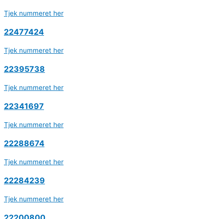
Tjek nummeret her
22477424
Tjek nummeret her
22395738
Tjek nummeret her
22341697
Tjek nummeret her
22288674
Tjek nummeret her
22284239
Tjek nummeret her
22200800