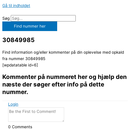
Gå til indholdet
Søg
Find nummer her
30849985
Find information og/eller kommenter på din oplevelse med opkald
fra nummer 30849985
[wpdatatable id=6]
Kommenter på nummeret her og hjælp den
næste der søger efter info på dette
nummer.
Login
0
Comments