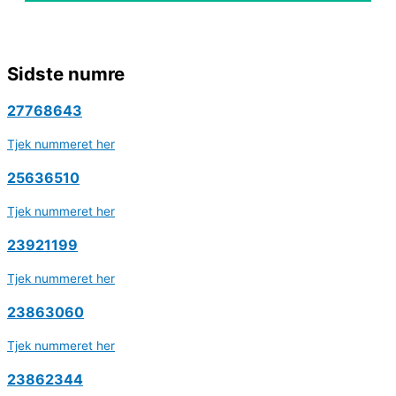
Sidste numre
27768643
Tjek nummeret her
25636510
Tjek nummeret her
23921199
Tjek nummeret her
23863060
Tjek nummeret her
23862344