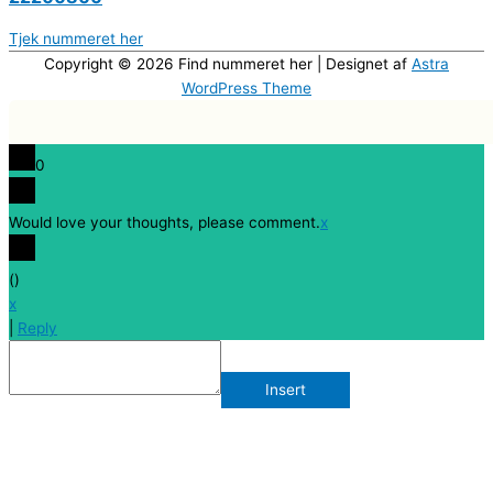
Tjek nummeret her
Copyright © 2026
Find nummeret her
| Designet af
Astra
WordPress Theme
0
Would love your thoughts, please comment.
x
(
)
x
|
Reply
Insert