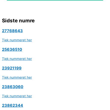
Sidste numre
27768643
Tjek nummeret her
25636510
Tjek nummeret her
23921199
Tjek nummeret her
23863060
Tjek nummeret her
23862344