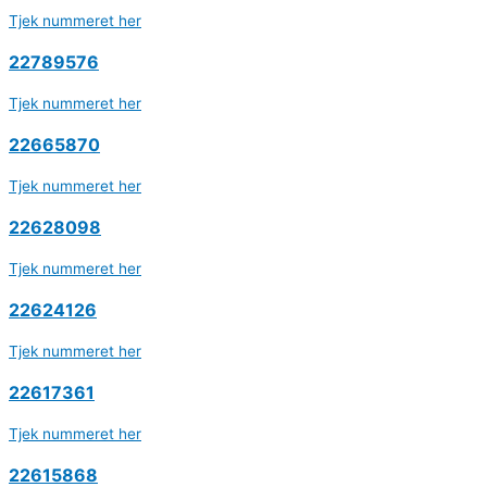
Tjek nummeret her
22789576
Tjek nummeret her
22665870
Tjek nummeret her
22628098
Tjek nummeret her
22624126
Tjek nummeret her
22617361
Tjek nummeret her
22615868