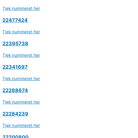
Tjek nummeret her
22477424
Tjek nummeret her
22395738
Tjek nummeret her
22341697
Tjek nummeret her
22288674
Tjek nummeret her
22284239
Tjek nummeret her
22200800