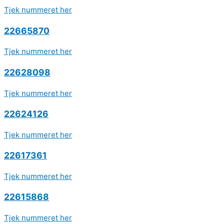
Tjek nummeret her
22665870
Tjek nummeret her
22628098
Tjek nummeret her
22624126
Tjek nummeret her
22617361
Tjek nummeret her
22615868
Tjek nummeret her