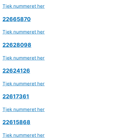
Tjek nummeret her
22665870
Tjek nummeret her
22628098
Tjek nummeret her
22624126
Tjek nummeret her
22617361
Tjek nummeret her
22615868
Tjek nummeret her