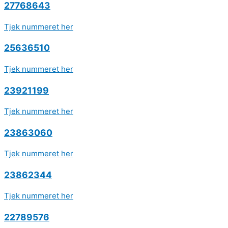
27768643
Tjek nummeret her
25636510
Tjek nummeret her
23921199
Tjek nummeret her
23863060
Tjek nummeret her
23862344
Tjek nummeret her
22789576