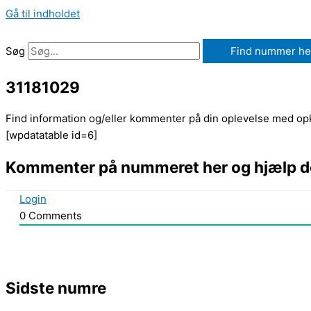
Gå til indholdet
Søg
Find nummer he
31181029
Find information og/eller kommenter på din oplevelse med o
[wpdatatable id=6]
Kommenter på nummeret her og hjælp de
Login
0
Comments
Sidste numre