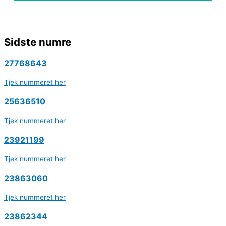
Sidste numre
27768643
Tjek nummeret her
25636510
Tjek nummeret her
23921199
Tjek nummeret her
23863060
Tjek nummeret her
23862344