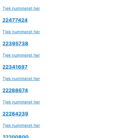
Tjek nummeret her
22477424
Tjek nummeret her
22395738
Tjek nummeret her
22341697
Tjek nummeret her
22288674
Tjek nummeret her
22284239
Tjek nummeret her
22200800