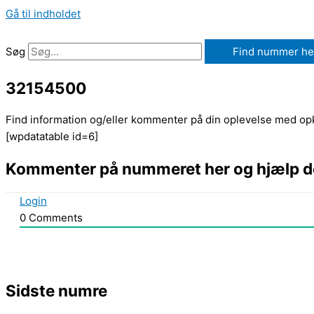
Gå til indholdet
Søg
Find nummer he
32154500
Find information og/eller kommenter på din oplevelse med o
[wpdatatable id=6]
Kommenter på nummeret her og hjælp de
Login
0
Comments
Sidste numre