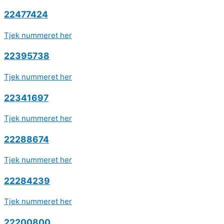
22477424
Tjek nummeret her
22395738
Tjek nummeret her
22341697
Tjek nummeret her
22288674
Tjek nummeret her
22284239
Tjek nummeret her
22200800