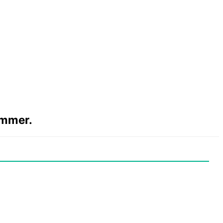
ummer.