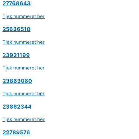
27768643
Tjek nummeret her
25636510
Tjek nummeret her
23921199
Tjek nummeret her
23863060
Tjek nummeret her
23862344
Tjek nummeret her
22789576