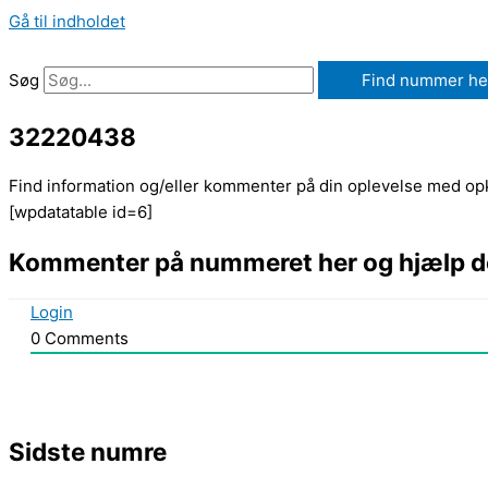
Gå til indholdet
Søg
Find nummer he
32220438
Find information og/eller kommenter på din oplevelse med 
[wpdatatable id=6]
Kommenter på nummeret her og hjælp de
Login
0
Comments
Sidste numre