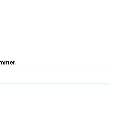
ummer.