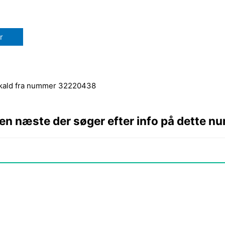
r
opkald fra nummer 32220438
n næste der søger efter info på dette n