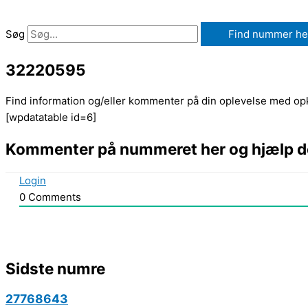
Gå
til
Søg
Find nummer he
indholdet
32220595
Find information og/eller kommenter på din oplevelse med o
[wpdatatable id=6]
Kommenter på nummeret her og hjælp de
Login
0
Comments
Sidste numre
27768643