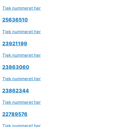
Tjek nummeret her
25636510
Tjek nummeret her
23921199
Tjek nummeret her
23863060
Tjek nummeret her
23862344
Tjek nummeret her
22789576
Tjek nummeret her