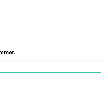
ummer.