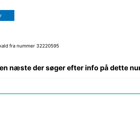
r
pkald fra nummer 32220595
n næste der søger efter info på dette n