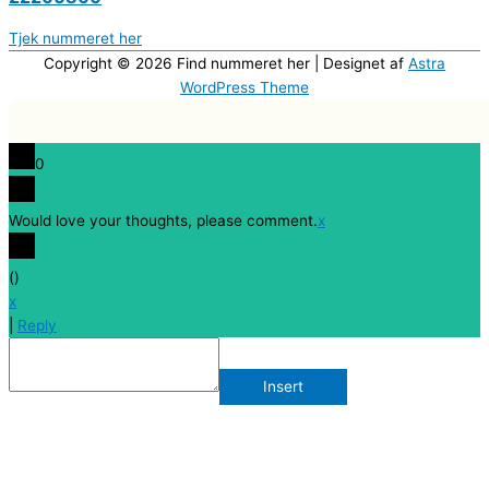
Tjek nummeret her
Copyright © 2026
Find nummeret her
| Designet af
Astra
WordPress Theme
0
Would love your thoughts, please comment.
x
(
)
x
|
Reply
Insert