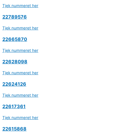
Tjek nummeret her
22789576
Tjek nummeret her
22665870
Tjek nummeret her
22628098
Tjek nummeret her
22624126
Tjek nummeret her
22617361
Tjek nummeret her
22615868