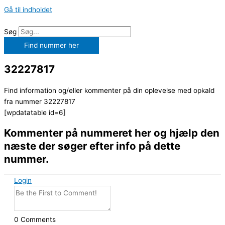
Gå til indholdet
Søg
Find nummer her
32227817
Find information og/eller kommenter på din oplevelse med opkald
fra nummer 32227817
[wpdatatable id=6]
Kommenter på nummeret her og hjælp den
næste der søger efter info på dette
nummer.
Login
0
Comments