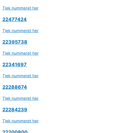
Tjek nummeret her
22477424
Tjek nummeret her
22395738
Tjek nummeret her
22341697
Tjek nummeret her
22288674
Tjek nummeret her
22284239
Tjek nummeret her
22200800