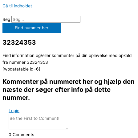
Gå til indholdet
Søg
Find nummer her
32324353
Find information og/eller kommenter på din oplevelse med opkald
fra nummer 32324353
[wpdatatable id=6]
Kommenter på nummeret her og hjælp den
næste der søger efter info på dette
nummer.
Login
0
Comments