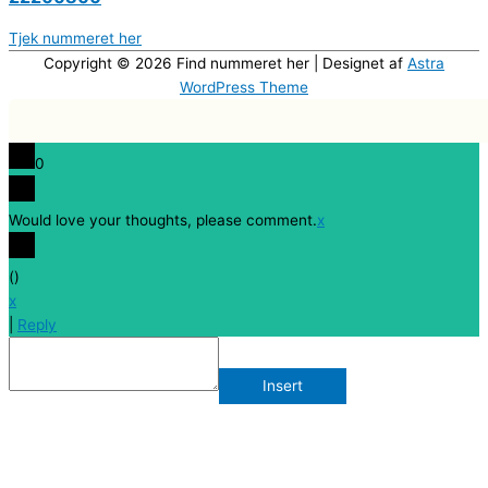
Tjek nummeret her
Copyright © 2026
Find nummeret her
| Designet af
Astra
WordPress Theme
0
Would love your thoughts, please comment.
x
(
)
x
|
Reply
Insert