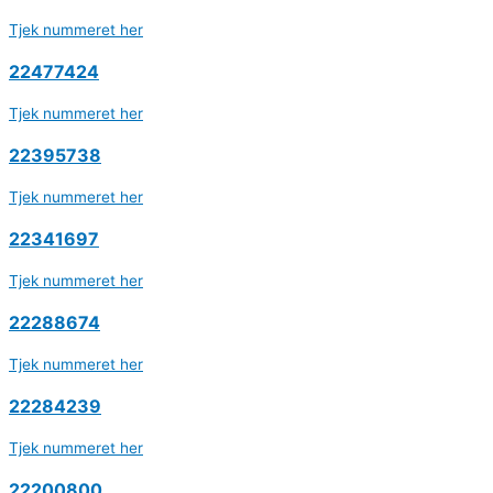
Tjek nummeret her
22477424
Tjek nummeret her
22395738
Tjek nummeret her
22341697
Tjek nummeret her
22288674
Tjek nummeret her
22284239
Tjek nummeret her
22200800