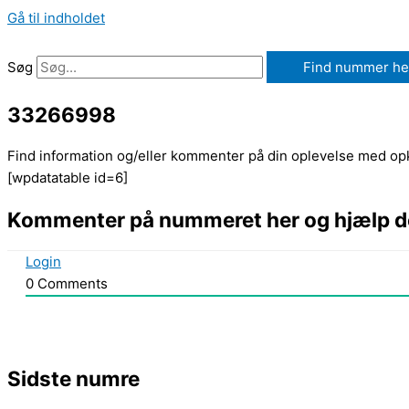
Gå til indholdet
Søg
Find nummer he
33266998
Find information og/eller kommenter på din oplevelse med 
[wpdatatable id=6]
Kommenter på nummeret her og hjælp de
Login
0
Comments
Sidste numre