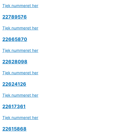
Tjek nummeret her
22789576
Tjek nummeret her
22665870
Tjek nummeret her
22628098
Tjek nummeret her
22624126
Tjek nummeret her
22617361
Tjek nummeret her
22615868