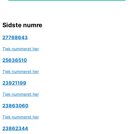
Sidste numre
27768643
Tjek nummeret her
25636510
Tjek nummeret her
23921199
Tjek nummeret her
23863060
Tjek nummeret her
23862344