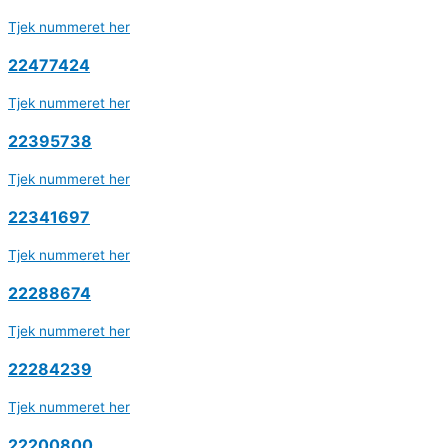
Tjek nummeret her
22477424
Tjek nummeret her
22395738
Tjek nummeret her
22341697
Tjek nummeret her
22288674
Tjek nummeret her
22284239
Tjek nummeret her
22200800