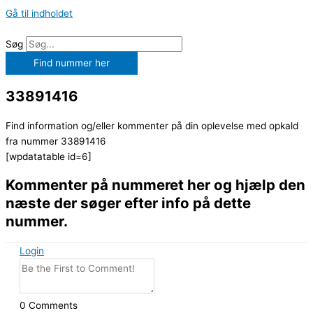
Gå til indholdet
Søg
Find nummer her
33891416
Find information og/eller kommenter på din oplevelse med opkald
fra nummer 33891416
[wpdatatable id=6]
Kommenter på nummeret her og hjælp den
næste der søger efter info på dette
nummer.
Login
0
Comments