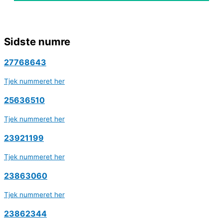
Sidste numre
27768643
Tjek nummeret her
25636510
Tjek nummeret her
23921199
Tjek nummeret her
23863060
Tjek nummeret her
23862344