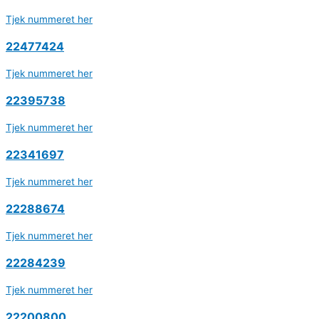
Tjek nummeret her
22477424
Tjek nummeret her
22395738
Tjek nummeret her
22341697
Tjek nummeret her
22288674
Tjek nummeret her
22284239
Tjek nummeret her
22200800