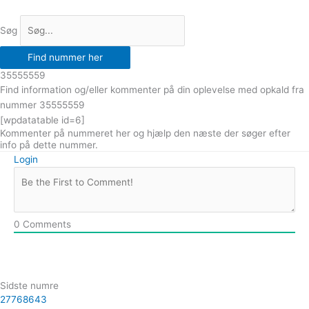
Gå
til
Søg
indholdet
Find nummer her
35555559
Find information og/eller kommenter på din oplevelse med opkald fra
nummer 35555559
[wpdatatable id=6]
Kommenter på nummeret her og hjælp den næste der søger efter
info på dette nummer.
Login
0
Comments
Sidste numre
27768643