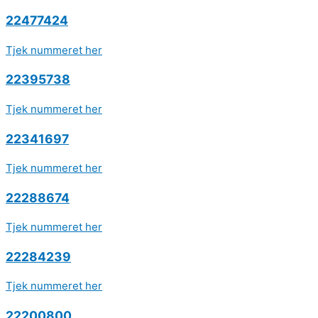
22477424
Tjek nummeret her
22395738
Tjek nummeret her
22341697
Tjek nummeret her
22288674
Tjek nummeret her
22284239
Tjek nummeret her
22200800