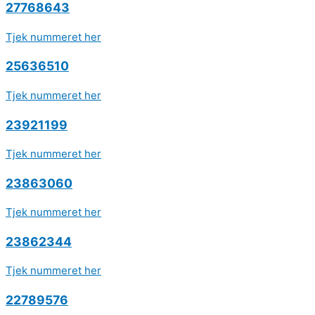
27768643
Tjek nummeret her
25636510
Tjek nummeret her
23921199
Tjek nummeret her
23863060
Tjek nummeret her
23862344
Tjek nummeret her
22789576