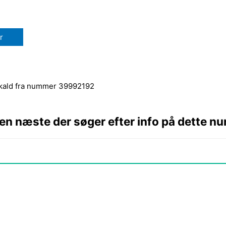
r
pkald fra nummer 39992192
n næste der søger efter info på dette n