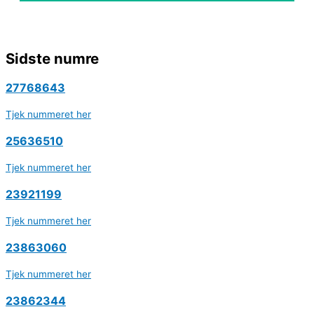
Sidste numre
27768643
Tjek nummeret her
25636510
Tjek nummeret her
23921199
Tjek nummeret her
23863060
Tjek nummeret her
23862344