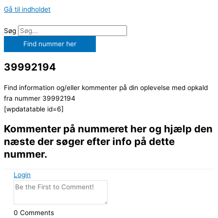
Gå til indholdet
Søg
Find nummer her
39992194
Find information og/eller kommenter på din oplevelse med opkald
fra nummer 39992194
[wpdatatable id=6]
Kommenter på nummeret her og hjælp den
næste der søger efter info på dette
nummer.
Login
0
Comments