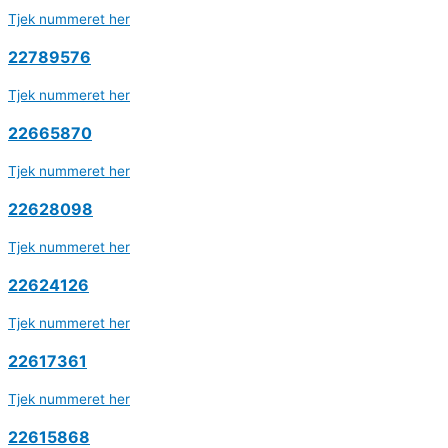
Tjek nummeret her
22789576
Tjek nummeret her
22665870
Tjek nummeret her
22628098
Tjek nummeret her
22624126
Tjek nummeret her
22617361
Tjek nummeret her
22615868