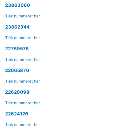
23863060
Tjek nummeret her
23862344
Tjek nummeret her
22789576
Tjek nummeret her
22665870
Tjek nummeret her
22628098
Tjek nummeret her
22624126
Tjek nummeret her