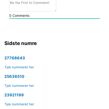
0
Comments
Sidste numre
27768643
Tjek nummeret her
25636510
Tjek nummeret her
23921199
Tjek nummeret her