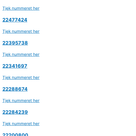
Tjek nummeret her
22477424
Tjek nummeret her
22395738
Tjek nummeret her
22341697
Tjek nummeret her
22288674
Tjek nummeret her
22284239
Tjek nummeret her
22200800