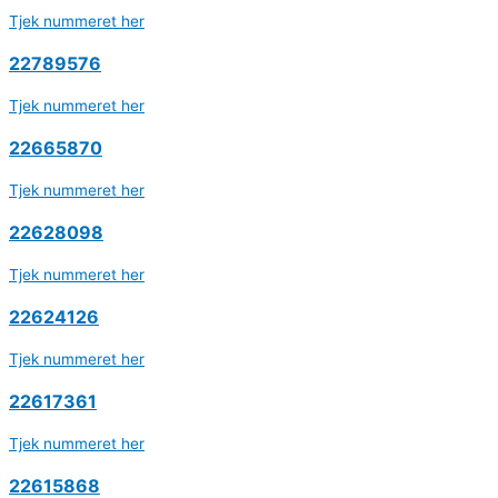
Tjek nummeret her
22789576
Tjek nummeret her
22665870
Tjek nummeret her
22628098
Tjek nummeret her
22624126
Tjek nummeret her
22617361
Tjek nummeret her
22615868