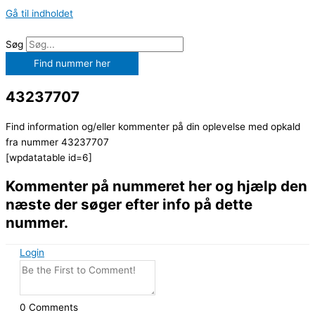
Gå til indholdet
Søg
Find nummer her
43237707
Find information og/eller kommenter på din oplevelse med opkald
fra nummer 43237707
[wpdatatable id=6]
Kommenter på nummeret her og hjælp den
næste der søger efter info på dette
nummer.
Login
0
Comments