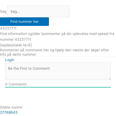
Gå
til
Søg
indholdet
Find nummer her
43237711
Find information og/eller kommenter på din oplevelse med opkald fra
nummer 43237711
[wpdatatable id=6]
Kommenter på nummeret her og hjælp den næste der søger efter
info på dette nummer.
Login
0
Comments
Sidste numre
27768643