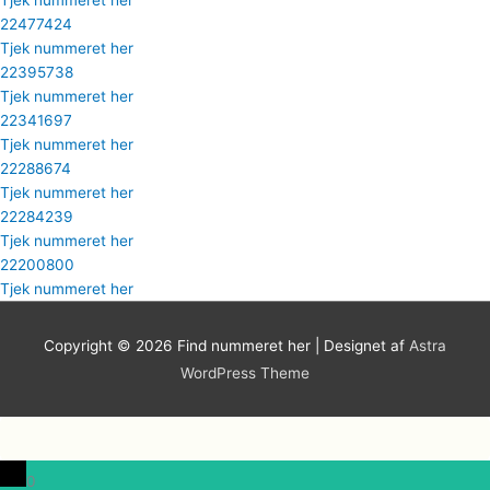
Tjek nummeret her
22477424
Tjek nummeret her
22395738
Tjek nummeret her
22341697
Tjek nummeret her
22288674
Tjek nummeret her
22284239
Tjek nummeret her
22200800
Tjek nummeret her
Copyright © 2026
Find nummeret her
| Designet af
Astra
WordPress Theme
0