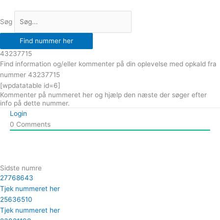
Gå
til
Søg
indholdet
Find nummer her
43237715
Find information og/eller kommenter på din oplevelse med opkald fra
nummer 43237715
[wpdatatable id=6]
Kommenter på nummeret her og hjælp den næste der søger efter
info på dette nummer.
Login
0
Comments
Sidste numre
27768643
Tjek nummeret her
25636510
Tjek nummeret her